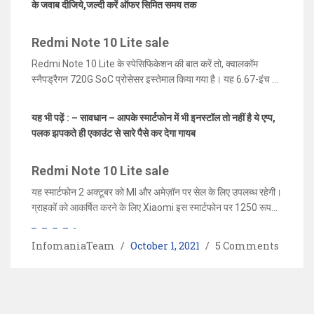
के जवाब दीजिये,जल्दी करें ऑफर सिमित समय तक
भारत में लांच हुआ था। Redmi Note 10 Lite क्वाड कैमरा सेटअप के
साथ आता है, जीक्सा में कैमरा 48 मेगापिक्सल का है। इस स्मार्टफोन को
Redmi Note 10 Lite sale
खरीदने पर कंपनी 1250 रुपये की छूट दे रही है। इस छूट (
Redmi Note
10 Lite sale
) को कैसे प्राप्त किया जा सकता है, हम आपको बताने जा रहे
Redmi Note 10 Lite के स्पेसिफिकेशन की बात करें तो, क्वालकॉम
हैं।
स्नैपड्रैगन 720G SoC प्रोसेसर इस्तेमाल किया गया है। यह 6.67-इंच का
फुल-HD + (1,080×2,400 पिक्सल) IPS डिस्प्ले के साथ आता है, जिसमें
सुरक्षा के लिए कॉर्निंग गोरिल्ला ग्लास 5 दिया गया है। Redmi Note 10
यह भी पढ़ें : – सावधान – आपके स्मार्टफोन में भी इनस्टॉल तो नहीं है ये एप्प,
Lite तीन वेरिएंट्स में आता है, 4GB RAM + 64GB स्टोरेज, 4GB RAM
पलक झपकते ही एकाउंट से सारे पैसे कर देगा गायब
+ 128GB स्टोरेज और 6GB RAM + 128GB स्टोरेज है। इनकी कीमत
13,999 रुपये, 15,999 रुपये और 16,999 रुपये क्रमशः रखी गयी है।
Redmi Note 10 Lite sale
हैंडसेट ऑरोरा ब्लू, शैंपेन गोल्ड और ग्लेशियर व्हाइट और इंटरस्टेलर ब्लैक
कलर ऑप्शन में लॉन्च किया गया है।
यह स्मार्टफोन 2 अक्टूबर को MI और अमेज़ॉन पर सेल के लिए उपलब्ध रहेगी।
ग्राहकों को आकर्षित करने के लिए Xiaomi इस स्मार्टफोन पर 1250 रूपये
का डिस्काउंट भी दे रही है। हालांकि इस छूट का लाभ सिर्फ SBI क्रेडिट कार्ड
से पेमेंट करने पर ही उठाया जा सकता है। Redmi Note 10 Lite में
InfomaniaTeam
October 1, 2021
5 Comments
5,020mAh की बैटरी दी गई है, जो 18W फास्ट चार्जिंग सपोर्ट के साथ आता
है।