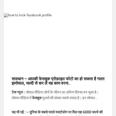
सावधान – आपकी फेसबुक प्रोफ़ाइल फोटो का हो सकता है गलत
इस्तेमाल, जल्दी से कर लें यह काम वरना..
टेक न्यूज
। सोशल मीडिया लोगों के जीवन का अभिन्न हिस्सा बन चुका है।
सोशल मीडिया में
फेसबुक
यूजर्स की संख्या सबसे ज़्यादा है। इन सोशल
वेबसाइटों के कई फायदे हैं, तो कई नुकसान भी है। इनके जरिये अनजान लोग
भी आपकी पर्सनल लाइफ में आसानी से ताक-झाँक कर सकते हैं। कई लोग
यह भी पढ़ें : – दुनिया के सबसे पतले स्मार्टफोन पर मिल रहा 6000 रूपये की
अपनी तस्वीरें सोशल मीडिया पर लगातार अपलोड करते रहते हैं, क्या आप