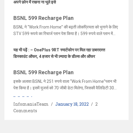
अपने फ़ोन में रखना ना भूले इसे
Plan
) की वैलिडिटी 84 दिनों की होगी। इस प्लान में मुफ्त वॉइस कॉलिंग के
साथ ही नेशनल रोमिंग की समेत दिल्ली और मुंबई के एमटीएनएल नेटवर्क पर
BSNL 599 Recharge Plan
मुफ्त वॉइस कॉलिंग भी मिलेगा। इस प्लान के जरिये BSNL प्राइवेट कंपनियों
JIO, Airtel और VI को कड़ी टक्कर देती दिख रही है।
BSNL ने “Work From Home” की बढ़ती लोकप्रियता को भुनाने के लिए
STV 599 रूपये का रिचार्ज प्लान पेश किया है। 599 रुपये वाले प्लान में
डेली 5 जीबी अनलिमिटेड डेटा दिया जा रहा है, डेली लिमिट ख़त्म होने के बाद
इंटरनेट की स्पीड घटकर 80 Kbps हो जायेगी। इस प्लान में प्रतिदिन 100
यह भी पढ़ें : – OnePlus 9RT स्मार्टफोन पर मिल रहा ज़बरदस्त
SMS भी ऑफर किया जा रहा है। इस प्लान की वैलिडिटी 84 दिनों की है।
डिस्काउंट ऑफर, 4 हजार से भी ज़्यादा के डील्स और ऑफर
इस प्लान को CTOPUP के जरिए BSNL की वेबसाइट या फिर सेल्फ केयर
एक्टिवेशन द्वारा एक्टिवेट किया जा सकता है।
BSNL 599 Recharge Plan
इसके अलावा BSNL ने 251 रुपये वाला “Work From Home”प्लान भी
पेश किया है। इसमें यूजर्स को 70 जीबी डेटा मिलेगा, जिसकी वैलिडिटी 30
दिनों की रहेगी। हालांकि इस प्लान में आपको कॉलिंग और एसएमएस की सुविधा
नहीं मिलेगी, उसके लिए आपको अलग से रिचार्ज कराना पडेगा। वही BSNL के
InfomaniaTeam
January 18, 2022
2
151 रुपये वाले प्लान में यूजर्स को 40 जीबी डेटा मिलेगा, जिसकी वैलिडिटी
Comments
30 दिनों की रहेगी।। यह सभी प्लान भारत के सभी सर्किल पर रिचार्ज के लिए
उपलब्ध हैं।