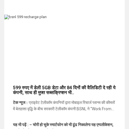
599 रुपए में डेली 5GB डेटा और 84 दिनों की वैलिडिटी दे रही ये
कंपनी, साथ ही मुफ्त सब्सक्रिप्शन भी..
टेक न्यूज
। प्राइवेट टेलीकॉम कंपनियों द्वारा मोबाइल रिचार्ज प्लान्स की कीमतों
में बेतहाशा वृद्धि के बीच सरकारी टेलीकॉम कंपनी BSNL ने “Work From
Home” प्लान्स पेश किया है।
BSNL
का वर्क फ्रॉम होम स्पेशल टैरिफ
वाउचर (STV) प्लान की कीमत महज 599 रूपये है। इस प्लान में यूजर्स को
यह भी पढ़ें : – चोरी हो चुके स्मार्टफोन को भी ढूंढ निकालेगा यह एप्पलीकेशन,
डेली 5GB इंटरनेट डेटा मिलेगा, इस प्लान (
BSNL 599 Recharge