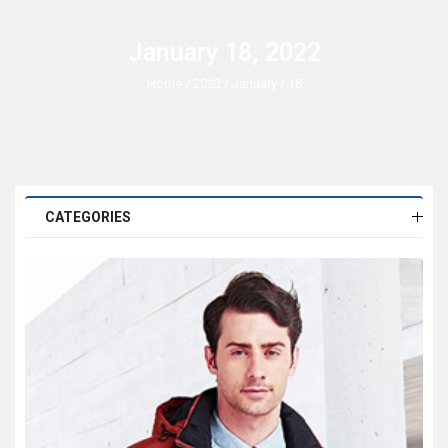
January 18, 2022
Home
/
2022
/
January
/ 18
CATEGORIES