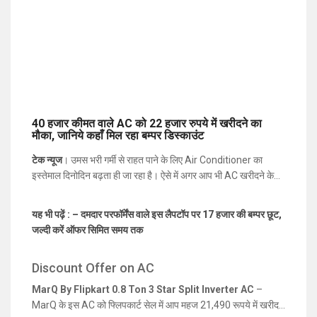
40 हजार कीमत वाले AC को 22 हजार रुपये में खरीदने का
मौका, जानिये कहाँ मिल रहा बम्पर डिस्काउंट
टेक न्यूज
। उमस भरी गर्मी से राहत पाने के लिए Air Conditioner का
इस्तेमाल दिनोदिन बढ़ता ही जा रहा है। ऐसे में अगर आप भी AC खरीदने के
बारे में सोच रहे हैं, लेकिन कम बजट होने की वजह से नहीं खरीद पा रहे हैं, तो
हम आपके लिए शानदार डील्स लेकर आये हैं। ई-कॉमर्स वेबसाइट फ्लिपकार्ट
यह भी पढ़ें : – दमदार परफॉर्मेंस वाले इस लैपटॉप पर 17 हजार की बम्पर छूट,
पर इन दिनों होम अपलियांस पर सेल चल रहा है, इस सेल में Air
जल्दी करें ऑफर सिमित समय तक
Conditioner, TV, Fan, Cooler पर ज़बरदस्त छूट (
Discount
Offer on AC
) ऑफर की जा रही है। हम यहां आपको कुछ ऐसे Air
Discount Offer on AC
Conditioner के बारे में बताने जा रहे हैं, जो बेहद कम बजट में फ्लिपकार्ट पर
से आप खरीद सकते हैं।
MarQ By Flipkart 0.8 Ton 3 Star Split Inverter AC
–
MarQ के इस AC को फ्लिपकार्ट सेल में आप महज 21,490 रूपये में खरीद