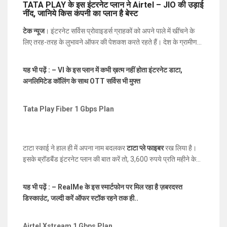
TATA PLAY के इस इंटरनेट प्लान ने Airtel – JIO की उड़ाई
नींद, जानिये किस कंपनी का प्लान है बेस्ट
टेक न्यूज
। इंटरनेट सर्विस प्रोवाइडर्स ग्राहकों को अपने पाले में खींचने के
लिए तरह-तरह के लुभावने ऑफर की पेशकश करते रहते हैं। देश के ग्रामीण
क्षेत्रों में हालांकि इंटरनेट सर्विस प्रोवाइडर बेहद कम हैं, लेकिन महानगरों में
कंपनियों में होड़ मची रहती है। तेज इंटरनेट की बात आती है, तो ब्रॉडबैंड
यह भी पढ़ें : – VI के इस प्लान में कभी ख़त्म नहीं होता इंटरनेट डाटा,
इंटरनेट कनेक्शन (
Best Broadband Plan in Patna
) अभी भी सबसे
अनलिमिटेड कॉलिंग के साथ OTT सर्विस भी मुफ्त
आगे है। जहां तक स्पीड की बात है, तो
Tata Play, Jio और Airtel
सभी
की स्पीड करीब-करीब 1GBPS की है। इनमे से TATA PLAY सबसे
किफायती प्लान ऑफर करता है, हालांकि इन प्लान्स में मिलने वाले फायदे सभी
Tata Play Fiber 1 Gbps Plan
कंपनियों के अलग-अलग हैं। यहां हम आपको बताएँगे की, इनमे से किस कंपनी
का ब्रॉडबैंड इंटरनेट प्लान सबसे बेस्ट है।
टाटा स्काई ने हाल ही में अपना नाम बदलकर
टाटा प्ले फाइबर
रख लिया है।
इसके ब्रॉडबैंड इंटरनेट प्लान की बात करें तो, 3,600 रुपये प्रति महीने के
खर्च पर 1GBPS की स्पीड ऑफर करता है। इस प्लान को लॉन्ग वैलिडिटी के
साथ भी खरीदा जा सकता है, जहां आपको कुछ डिस्काउंट (
Best
यह भी पढ़ें : – RealMe के इस स्मार्टफोन पर मिल रहा है ज़बरदस्त
Broadband Plan in Patna
) भी दिया जाएगा। इस प्लान में यूजर्स को
डिस्काउंट, जल्दी करें ऑफर स्टॉक रहने तक ही..
1GBPS की स्पीड के साथ
3300GB या 3.3TB फेयर यूसेज पॉलिसी
(FUP) डेटा
मिलता है। लिमिट डेटा ख़त्म होने के बाद स्पीड 3MBPS हो
जाएगी।
Airtel Xstream 1 Gbps Plan