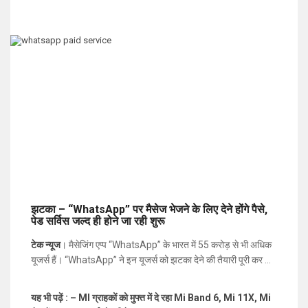
झटका – “WhatsApp” पर मैसेज भेजने के लिए देने होंगे पैसे,
पेड सर्विस जल्द ही होने जा रही शुरू
टेक न्यूज
। मैसेजिंग एप्प “WhatsApp” के भारत में 55 करोड़ से भी अधिक
यूजर्स हैं। “WhatsApp” ने इन यूजर्स को झटका देने की तैयारी पूरी कर ली
है। एक रिपोर्ट के मुताबिक़
व्हाट्सएप
पर अब मैसेज भेजने के लिए यूजर्स को
पैसे चुकाने पड़ेंगे। अभी तक यह मैसेजिंग एप्प पूरी तरह से मुफ्त उपलब्ध था।
यह भी पढ़ें : – MI ग्राहकों को मुफ्त में दे रहा Mi Band 6, Mi 11X, Mi
दरअसल पिछले कुछ महीनों में व्हाट्सएप ने कई सारे बड़े फीचर्स पेश किए हैं