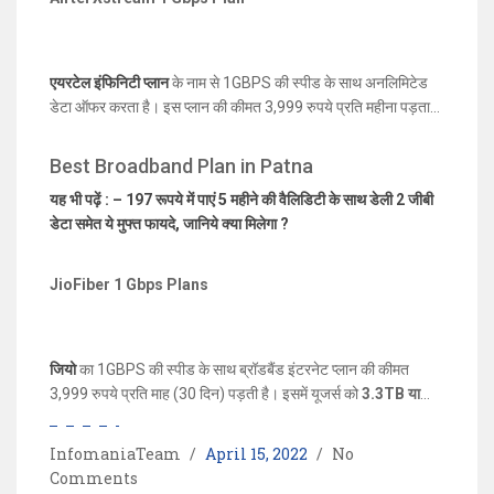
एयरटेल इंफिनिटी प्लान
के नाम से 1GBPS की स्पीड के साथ अनलिमिटेड
डेटा ऑफर करता है। इस प्लान की कीमत 3,999 रुपये प्रति महीना पड़ता
है। एयरटेल इसमें अनलिमिटेड डेटा देने का वादा करता है, लेकिन सभी
अनलिमिटेड प्लान्स के लिए FUP डेटा
3500GB या 3.5TB
किया गया है।
Best Broadband Plan in Patna
यह प्लान भारत में कुछ प्रमुख ओटीटी प्लेटफार्मों जैसे कि अमेज़न प्राइम
यह भी पढ़ें : – 197 रूपये में पाएं 5 महीने की वैलिडिटी के साथ डेली 2 जीबी
वीडियो और डिज़नी + हॉटस्टार के साथ-साथ विंक म्यूजिक तक पहुंच के साथ
डेटा समेत ये मुफ्त फायदे, जानिये क्या मिलेगा ?
भी आता है।
JioFiber 1 Gbps Plans
जियो
का 1GBPS की स्पीड के साथ ब्रॉडबैंड इंटरनेट प्लान की कीमत
3,999 रुपये प्रति माह (30 दिन) पड़ती है। इसमें यूजर्स को
3.3TB या
3300GB की FUP डेटा लिमिट
मिलती है। इसके अलावा Jio एक टन
OTT सब्सक्रिप्शन प्रदान करता है जिसमें
Netflix, Amazon Prime
InfomaniaTeam
April 15, 2022
No
Video, Disney+ Hotstar
और तेरह अन्य तक पहुंच शामिल है। इस
Comments
प्लान के साथ आने वाले
Amazon Prime Video
की वैलिडिटी एक साल