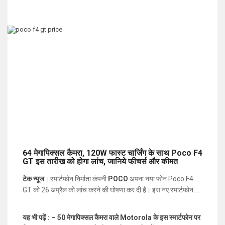
64 मेगापिक्सल कैमरा, 120W फास्ट चार्जिंग के साथ Poco F4
GT इस तारीख को होगा लांच, जानिये फीचर्स और कीमत
टेक न्यूज
। स्मार्टफोन निर्माता कंपनी
POCO
अपना नया फोन Poco F4
GT को 26 अप्रैल को लांच करने की घोषणा कर दी है। इस नए स्मार्टफोन को
वर्चुअल इवेंट के जरिये लांच (
Poco F4 GT Price
) किया जाएगा, जो
कंपनी के ऑफिशियल सोशल मीडिया चैनल पर होगा। रिपोर्ट के अनुसार
यह भी पढ़ें : – 50 मेगापिक्सल कैमरा वाले Motorola के इस स्मार्टफोन पर
Poco F4 GT काफी हद तक Redmi K50 गेमिंग एडिशन से इंस्पायर्ड