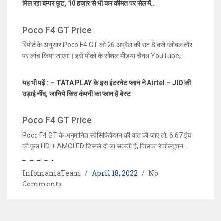
मिल रहा बम्पर छूट, 10 हजार से भी कम कीमत पर सेल में..
होगा। बता दें, की Redmi K50 गेमिंग एडिशन में आपको 120Hz रिफ्रेश रेट
डिस्प्ले, ट्रिपल रियर कैमरा सेटअप और 120W फास्ट चार्जिंग के साथ
Poco F4 GT Price
4700mAh की दमदार बैटरी दी गई है। गीकबेंच बेंचमार्किंग साइट पर लिस्ट
किये गए स्मार्टफोन को Poco F4 GT कहा जा रहा है। इस स्मार्टफोन में
रिपोर्ट के अनुसार Poco F4 GT को 26 अप्रैल की रात 8 बजे ग्लोबल तौर
Snapdragon 8 Gen 1 SoC प्रोसेसर दिया गया है, जो 11GB RAM के
पर लांच किया जाएगा। इसे पोको के सोशल मीडया चैनल YouTube,
साथ आएगा।
Twitter और Facebook के जरिये लाइव स्ट्रीमिंग कर वर्चुअल इवेंट में
लॉन्च किया जाएगा। कंपनी ने लॉन्चिंग के लिए मिडिया को इन्विटेशन भेजना भी
यह भी पढ़ें : – TATA PLAY के इस इंटरनेट प्लान ने Airtel – JIO की
शुरू कर दिया है। हालांकि स्मार्टफोन की कीमत और स्पेसिफिकेशन के बारे में
उड़ाई नींद, जानिये किस कंपनी का प्लान है बेस्ट
कोई खुलासा नहीं किया गया है। अनुमान लगाया जा रहा है, की इसमें ऑक्टा-
कोर चिपसेट प्रोसेसर का इस्तेमाल किया जाएगा। यह फोन Android 12
Poco F4 GT Price
पर काम करेगा।
Poco F4 GT के अनुमानित स्पेसिफिकेशन की बात की जाए तो, 6.67 इंच
की फुल HD + AMOLED डिस्प्ले दी जा सकती है, जिसका रेजोल्यूशन
1080×2400 पिक्सल, 120Hz रिफ्रेश रेट और कॉर्निंग गोरिल्ला ग्लास
विक्टस प्रोटेक्शन मिल सकता है। स्मार्टफोन में Qualcomm
InfomaniaTeam
April 18, 2022
No
Snapdragon 8 Gen 1 SoC मिलेगा। यह फोन 12GB RAM और
Comments
256GB इंटरनल स्टोरेज के साथ आएगा। स्मार्टफोन में ट्रिपल कैमरे का
सेटअप दिया गया है, जो 64 मेगापिक्सल, 8 मेगापिक्सल और 2 मेगापिक्सल है।
सेल्फी के लिए इस इस स्मार्टफोन में 20 मेगापिक्सल का फ्रंट कैमरा दिया गया