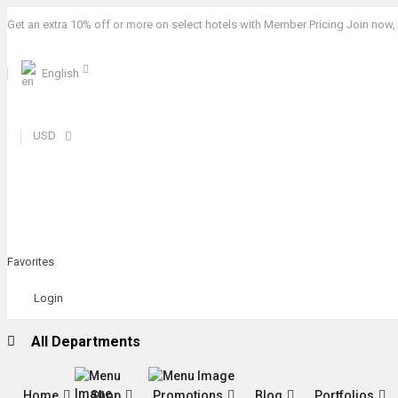
Get an extra 10% off or more on select hotels with Member Pricing Join now, it
English
USD
Favorites
Login
All Departments
Home
Shop
Promotions
Blog
Portfolios