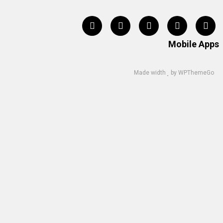
Mobile Apps
Made width
by
WPThemeGo