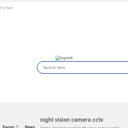
’s free!
night vision camera cctv
Pages
News