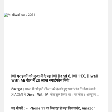
MI ग्राहकों को मुफ्त में दे रहा Mi Band 6, Mi 11X, Diwali
With Mi सेल में 20 लाख स्मार्टफोन बिके
टेक न्यूज
। भारत में त्योहारी सीजन को देखते हुए स्मार्टफोन निर्माता कंपनी
XIAOMI ने
Diwali With Mi
सेल शुरू किया था। यह सेल 3 अक्टूबर से
7 अक्टूबर तक चलेगी। इस सेल में ग्राहकों को टीवी, फोन, और दूसरे गैजेट
पर ज़बरदस्त छूट दी जा रही है। स्मार्टफोन पर मिल रही ज़बरदस्त छूट की
यह भी पढ़ें : – iPhone 11 पर मिल रहा है बड़ा डिस्काउंट, Amazon
वजह से MI मोबाइल्स की रिकॉर्डतोड़ बिक्री हो रही है। शियोमी इंडिया के हेड