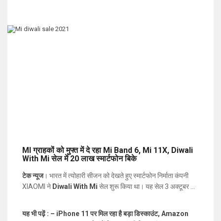
MI ग्राहकों को मुफ्त में दे रहा Mi Band 6, Mi 11X, Diwali
With Mi सेल में 20 लाख स्मार्टफोन बिके
टेक न्यूज
। भारत में त्योहारी सीजन को देखते हुए स्मार्टफोन निर्माता कंपनी
XIAOMI ने
Diwali With Mi
सेल शुरू किया था। यह सेल 3 अक्टूबर से
7 अक्टूबर तक चलेगी। इस सेल में ग्राहकों को टीवी, फोन, और दूसरे गैजेट
पर ज़बरदस्त छूट दी जा रही है। स्मार्टफोन पर मिल रही ज़बरदस्त छूट की
यह भी पढ़ें : – iPhone 11 पर मिल रहा है बड़ा डिस्काउंट, Amazon
वजह से MI मोबाइल्स की रिकॉर्डतोड़ बिक्री हो रही है। शियोमी इंडिया के हेड