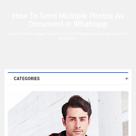
How To Send Multiple Photos As
Document In Whatsapp
Home
/ Posts tagged “how to send multiple photos as document in
whatsapp”
CATEGORIES