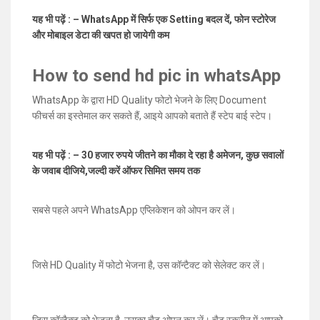
ऑडियो, वीडियो और पैसे भी भेज सकते हैं। यूजर्स को अपने साथ बनाये रखने
यह भी पढ़ें : – WhatsApp में सिर्फ एक Setting बदल दें, फोन स्टोरेज
के लिए यह मैसेजिंग एप्प नए-नए फीचर्स लाती रहती है। हालांकि इस एप्प की
और मोबाइल डेटा की खपत हो जायेगी कम
कई सारी खूबियां हैं, इसके बावजूद इसमें कई कमियां भी हैं। जिसमे सबसे
प्रमुख कमी है HD Quality में किसी को फोटो भेजना। दरअसल
How to send hd pic in whatsApp
WhatsApp फाइलों को जल्दी भेजने के लिए उसे 70 प्रतिशत तक कम्प्रेस
कर देता है। जिससे इमेज की क्वालिटी खराब हो जाती है। आज हम आपको
WhatsApp के द्वारा HD Quality फोटो भेजने के लिए Document
ऐसी ट्रिक बताने जा रहे हैं, जिसे इस्तेमाल करने से आप HD Quality की
फीचर्स का इस्तेमाल कर सकते हैं, आइये आपको बताते हैं स्टेप बाई स्टेप।
फोटो किसी को भी भेज (
How to send hd pic in whatsApp
) सकते
हैं।
यह भी पढ़ें : – 30 हजार रुपये जीतने का मौका दे रहा है अमेजन, कुछ सवालों
के जवाब दीजिये,जल्दी करें ऑफर सिमित समय तक
सबसे पहले अपने WhatsApp एप्लिकेशन को ओपन कर लें।
जिसे HD Quality में फोटो भेजना है, उस कॉन्टैक्ट को सेलेक्ट कर लें।